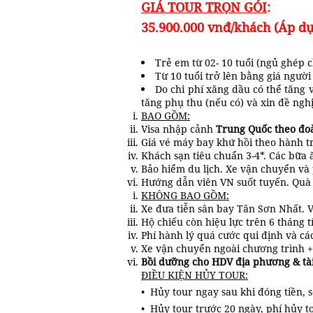
GIÁ TOUR TRỌN GÓI
:
35.900.000 vnđ/khách
(Áp dụ
Trẻ em từ 02- 10 tuổi (ngủ ghép 
Từ 10 tuổi trở lên bằng giá ngườ
Do chi phí xăng dầu có thể tăng 
tăng phụ thu (nếu có) và xin đề ngh
BAO GỒM:
Visa nhập cảnh
Trung Quốc theo đoà
Giá vé máy bay khứ hồi theo hành tr
Khách sạn tiêu chuẩn 3-4*. Các bữa 
Bảo hiểm du lịch. Xe vận chuyển và
Hướng dẫn viên VN suốt tuyến. Quà
KHÔNG BAO GỒM:
Xe đưa tiễn sân bay Tân Sơn Nhất. V
Hộ chiếu còn hiệu lực trên 6 tháng 
Phí hành lý quá cước qui định và cá
Xe vận chuyển ngoài chương trình 
Bồi dưỡng cho HDV địa phương & tài
ĐIỀU KIỆN HỦY TOUR:
• Hủy tour ngay sau khi đóng tiền, s
• Hủy tour trước 20 ngày, phí hủy to