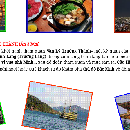
G THÀNH (Ăn 3 bữa)
n khởi hành tham quan
Vạn Lý Trường Thành–
một kỳ quan của t
nh Lăng
(Trường Lăng)
- trong cụm công trình lăng tẩm tiêu biểu
 vị vua nhà Minh…
Sau đó đoàn tham quan và mua sắm tại
Cửa H
 nghỉ ngơi hoặc Quý khách tự do khám phá
thủ đô
Bắc Kinh
về đêm