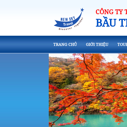
CÔNG TY 
BẦU T
TRANG CHỦ
GIỚI THIỆU
TOU