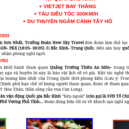
+ VIETJET BAY THẲNG
+ TÀU SIÊU TỐC 300KM/H
+ DU THUYỀN NGẮM CẢNH TÂY HỒ
 KINH
n Sơn Nhất,
Trưởng Đoàn
New Sky Travel
đón đoàn làm thủ tục
SGN- PKX (18:05- 00:05)
đi
Bắc Kinh- Trung Quốc.
Đến sân bay
quố
 nhận phòng nghỉ ngơi.
bữa)
àn khởi hành tham quan
Quảng Trường Thiên An Môn–
trung t
y nga và huyền bí này là báu vật lịch sử vô giá. Kiệt tác nghệ t
 địa hoàng kim nhất của Trung Quốc thời phong kiến (Lưu ý: Tro
Chính phủ hạn chế số lượng người tham quan, đoàn sẽ tham qu
i’ Hòa Thân, thần sủng của vua Càn Long).
Sân vận động Quốc gia Bắc Kinh
”bên ngoài”
(còn gọi là SVĐ Tổ Ch
Phố Vương Phủ Tỉnh…
Đoàn dùng bữa tối và về khách sạn nghỉ 