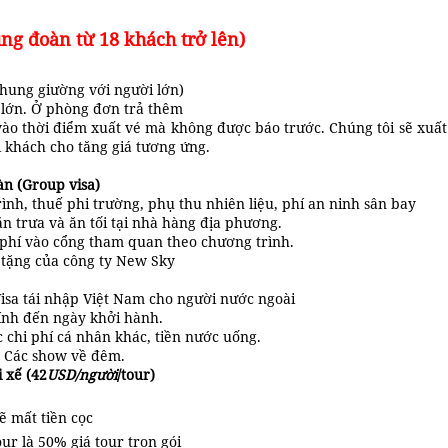
ng đoàn từ 18 khách trở lên)
chung giường với người lớn)
i lớn. Ở phòng đơn trả thêm
vào thời điểm xuất vé mà không được báo trước. Chúng tôi sẽ xuất
ị khách cho tăng giá tương ứng.
n (Group visa)
ình, thuế phi trường, phụ thu nhiên liệu, phí an ninh sân bay
ăn trưa và ăn tối tại nhà hàng địa phương.
 phí vào cổng tham quan theo chương trình.
 tặng của công ty New Sky
isa tái nhập Việt Nam cho người nước ngoài
tính đến ngày khởi hành.
c chi phí cá nhân khác, tiền nước uống.
+ Các show về đêm.
 xế (42
USD/người
/tour)
ẽ mất tiền cọc
ur là 50% giá tour trọn gói