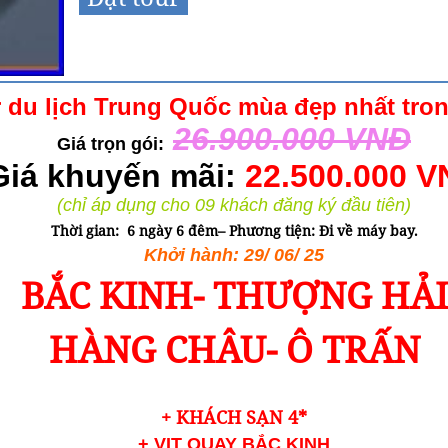
 du lịch Trung Quốc mùa đẹp nhất tro
26.900.000 VNĐ
Giá trọn gói:
Giá khuyến mãi:
22.500.000 
(chỉ áp dụng cho 09 khách đăng ký đầu tiên)
Thời gian:
6 ngày 6 đêm– Phương tiện: Đi về máy bay
.
Khởi hành:
29/ 06/ 25
BẮC KINH- THƯỢNG HẢI
HÀNG CHÂU- Ô TRẤN
+ KHÁCH SẠN 4*
+ VỊT QUAY BẮC KINH