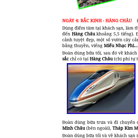
NGÀY 4: BẮC KINH - HÀNG CHÂU (
Dùng điểm tâm tại khách sạn, làm t
đến
Hàng Châu
khoảng 5,5 tiếng).
cảnh tuyệt đẹp, một số vườn cây c
bằng thuyền, viếng
Miếu Nhạc Phi
Đoàn dùng bữa tối, sau đó về khác
sắc
chỉ có tại
Hàng Châu
(chi phí tự 
Đoàn dùng bữa trưa và đi chuyển 
Minh Châu
(bên ngoài),
Tháp Kim M
Đoàn dùng bữa tối và về khách sạn