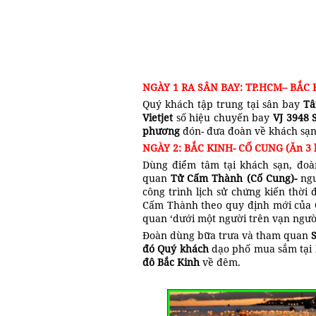
NGÀY 1 RA SÂN BAY: TP.HCM– BẮC
Quý khách tập trung tại sân bay
Tâ
Vietjet
số hiệu chuyến bay
VJ 3948 
phương
đón- đưa đoàn về khách sạn
NGÀY 2: BẮC KINH- CỐ CUNG (Ăn 3 
Dùng điểm tâm tại khách sạn, đo
quan
Tử Cấm Thành (Cố Cung)-
ngu
công trình lịch sử chứng kiến thời
Cấm Thành theo quy định mới của 
quan ‘dưới một người trên vạn ngườ
Đoàn dùng bữa trưa và tham quan
đó Quý khách
dạo phố mua sắm tại
đô
Bắc Kinh
về đêm.