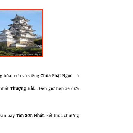
g bữa trưa và viếng
Chùa Phật Ngọc–
là
nhất
Thượng Hải
… Đến giờ hẹn xe đưa
sân bay
Tân Sơn Nhất
, kết thúc chương