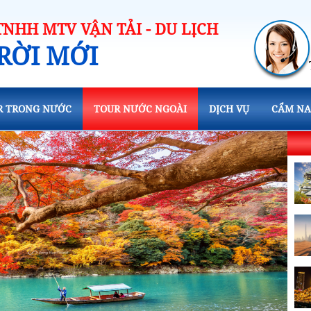
TNHH MTV VẬN TẢI - DU LỊCH
RỜI MỚI
R TRONG NƯỚC
TOUR NƯỚC NGOÀI
DỊCH VỤ
CẨM NA