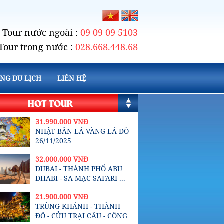
Tour nước ngoài :
09 09 09 5103
Tour trong nước :
028.668.448.68
NG DU LỊCH
LIÊN HỆ
HOT TOUR
31.990.000 VNĐ
NHẬT BẢN LÁ VÀNG LÁ ĐỎ
26/11/2025
32.000.000 VNĐ
DUBAI - THÀNH PHỐ ABU
DHABI - SA MẠC SAFARI ...
21.900.000 VNĐ
TRÙNG KHÁNH - THÀNH
ĐÔ - CỬU TRẠI CÂU - CÔNG