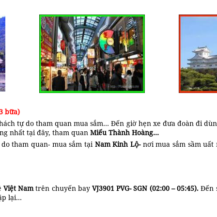
3 bữa)
khách tự do tham quan mua sắm… Đến giờ hẹn xe đưa đoàn đi dùn
êng nhất tại đây, tham quan
Miếu Thành Hoàng
…
ự do tham quan- mua sắm tại
Nam Kinh Lộ-
nơi mua sắm sầm uất 
P.HCM
ề
Việt Nam
trên chuyến bay
VJ3901 PVG- SGN (02:00 – 05:45).
Đến 
ặp lại…