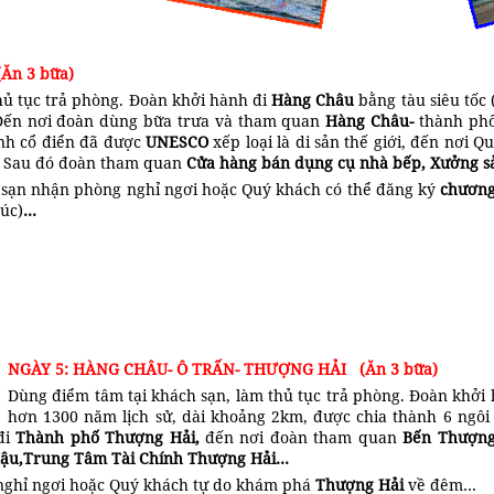
Ăn 3 bữa)
hủ tục trả phòng. Đoàn khởi hành đi
Hàng Châu
bằng tàu siêu tốc 
 Đến nơi đoàn dùng bữa trưa và tham quan
Hàng Châu-
thành phố
ảnh cổ điển đã được
UNESCO
xếp loại là di sản thế giới, đến nơi
…
Sau đó đoàn tham quan
Cửa hàng bán dụng cụ nhà bếp, Xưởng s
h sạn nhận phòng nghỉ ngơi hoặc Quý khách có thể đăng ký
chương
túc)
…
NGÀY 5: HÀNG CHÂU- Ô TRẤN
- THƯỢNG HẢI
(Ăn 3 bữa)
Dùng điểm tâm tại khách sạn, làm thủ tục trả phòng. Đoàn khở
hơn 1300 năm lịch sử, dài khoảng 2km, được chia thành 6 ngôi 
đi
Thành phố
Thượng Hải,
đến nơi đoàn tham quan
Bến Thượng
ậu,Trung Tâm Tài Chính Thượng Hải…
 nghỉ ngơi hoặc Quý khách tự do khám phá
Thượng Hải
về đêm…