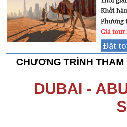
Thời gia
Khởi hàn
Phương t
Giá tour
Đặt t
CHƯƠNG TRÌNH THAM 
DUBAI - AB
S