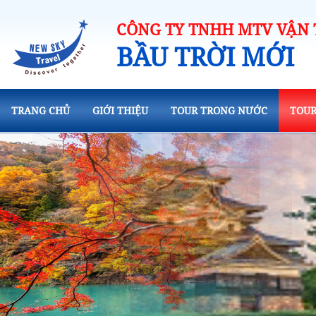
CÔNG TY TNHH MTV VẬN T
BẦU TRỜI MỚI
TRANG CHỦ
GIỚI THIỆU
TOUR TRONG NƯỚC
TOUR