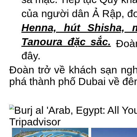
sa mạc. Tiếp tục Quý kh
của người dân Ả Rập, đ
Henna, hút Shisha,
Tanoura đặc sắc.
Đoàn
đây.
Đoàn trở về khách sạn ng
phá thành phố
Dubai về đê