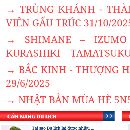
→ TRÙNG KHÁNH - THÀN
VIÊN GẤU TRÚC 31/10/202
→ SHIMANE – IZUMO
KURASHIKI – TAMATSUKUR
→ BẮC KINH - THƯỢNG H
29/6/2025
→ NHẬT BẢN MÙA HÈ 5N5
CẨM NANG DU LỊCH
Tại sao Du lịch lại được nhiều ...