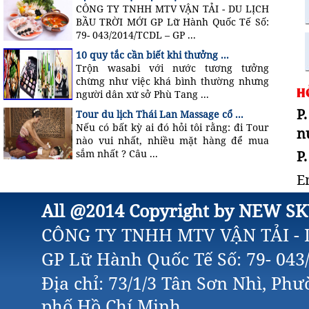
CÔNG TY TNHH MTV VẬN TẢI - DU LỊCH
BẦU TRỜI MỚI GP Lữ Hành Quốc Tế Số:
79- 043/2014/TCDL – GP ...
10 quy tắc cần biết khi thưởng ...
Trộn wasabi với nước tương tưởng
chừng như việc khá bình thường nhưng
H
người dân xứ sở Phù Tang ...
P
Tour du lịch Thái Lan Massage cổ ...
Nếu có bất kỳ ai đó hỏi tôi rằng: đi Tour
n
nào vui nhất, nhiều mặt hàng để mua
P
sắm nhất ? Câu ...
E
All @2014 Copyright by NEW SK
CÔNG TY TNHH MTV VẬN TẢI - 
GP Lữ Hành Quốc Tế Số: 79- 04
Địa chỉ: 73/1/3 Tân Sơn Nhì, Ph
phố Hồ Chí Minh