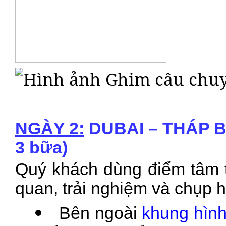
NGÀY 2:
DUBAI – THÁP B
3 bữa)
Quý khách dùng điểm tâm t
quan, trải ngh
iệm và chụp h
Bên ngoài
khung hình