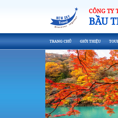
CÔNG TY 
BẦU T
TRANG CHỦ
GIỚI THIỆU
TOU