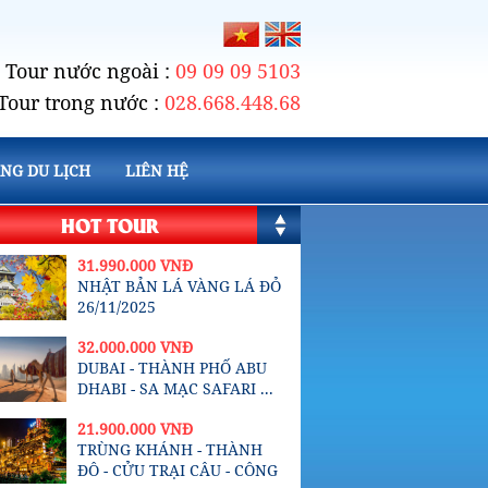
Tour nước ngoài :
09 09 09 5103
Tour trong nước :
028.668.448.68
NG DU LỊCH
LIÊN HỆ
HOT TOUR
31.990.000 VNĐ
NHẬT BẢN LÁ VÀNG LÁ ĐỎ
26/11/2025
32.000.000 VNĐ
DUBAI - THÀNH PHỐ ABU
DHABI - SA MẠC SAFARI ...
21.900.000 VNĐ
TRÙNG KHÁNH - THÀNH
ĐÔ - CỬU TRẠI CÂU - CÔNG