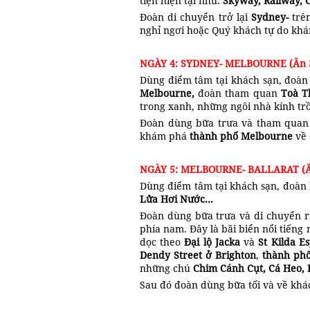
tiện hiện tại như:
Skyway, Railway,
Đoàn di chuyển trở lại
Sydney-
trê
nghỉ ngơi hoặc Quý khách tự do k
NGÀY 4: SYDNEY- MELBOURNE (Ăn 
Dùng điểm tâm tại khách sạn, đoàn
Melbourne,
đoàn tham quan
Toà T
trong xanh, những ngôi nhà kính tr
Đoàn dùng bữa trưa và tham qua
khám phá
thành phố Melbourne
về 
NGÀY 5: MELBOURNE- BALLARAT (Ă
Dùng điểm tâm tại khách sạn, đoàn
L
ửa
H
ơi
N
ước…
Đoàn dùng bữa trưa và di chuyển 
phía nam. Đây là bãi biển nổi tiếng
dọc theo
Đại lộ Jacka
và
St Kilda E
Dendy Street ở Brighton
,
t
hành phố
những chú
Chim Cánh Cụt, Cá Heo,
Sau đó đoàn dùng bữa tối và về kh