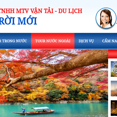
TNHH MTV VẬN TẢI - DU LỊCH
RỜI MỚI
R TRONG NƯỚC
TOUR NƯỚC NGOÀI
DỊCH VỤ
CẨM NA