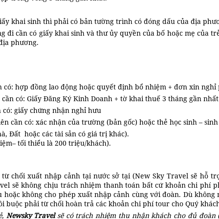
iấy khai sinh thì phải có bản tường trình có đóng dấu của địa phư
g đi cần có giấy khai sinh và thư ủy quyền của bố hoặc mẹ của tr
 địa phương.
 có: hợp đồng lao động hoặc quyết định bổ nhiệm + đơn xin nghỉ 
 cần có: Giấy Đăng Ký Kinh Doanh + tờ khai thuế 3 tháng gần nhất
 có: giấy chứng nhận nghỉ hưu
iên cần có: xác nhận của trường (bản gốc) hoặc thẻ học sinh – sinh
, Đất hoặc các tài sản có giá trị khác).
iệm– tối thiểu là 200 triệu/khách).
ị từ chối xuất nhập cảnh tại nước sở tại (New Sky Travel sẽ hỗ t
el sẽ không chịu trách nhiệm thanh toán bất cứ khoản chi phí p
 khẩu hoặc không cho phép xuất nhập cảnh cùng với đoàn. Dù khôn
tôi buộc phải từ chối hoàn trả các khoản chi phí tour cho Quý khá
ẻ,
Newsky Travel
sẽ có trách nhiệm thu nhận khách cho đủ đoàn (1