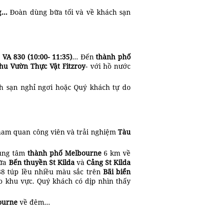
ng…
Đoàn dùng bữa tối và về khách sạn
VA 8
30
(
1
0:00-
11
:35)
… Đến
thành phố
hu Vườn Thực Vật Fitzroy
- với hồ nước
h sạn nghỉ ngơi hoặc Quý khách tự do
am quan công viên và trải nghiệm
T
àu
rung tâm
thành phố Melbourne
6 km về
iữa
Bến thuyền St Kilda
và
Cảng St Kilda
 88 túp lều nhiều màu sắc trên
Bãi biển
o khu vực. Quý khách có dịp nhìn thấy
ourne
về đêm…