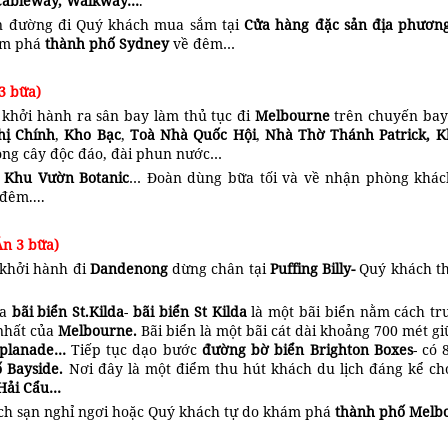
 Cableway, Walkway…
.
n đường đi Quý khách mua sắm tại
Cửa hàng đặc sản địa phươ
hám phá
thành phố Sydney
về đêm…
3 bữa)
 khởi hành ra sân bay làm thủ tục đi
Melbourne
trên chuyến bay
hị Chính
,
Kho Bạc
,
Toà Nhà Quốc Hội
,
Nhà Thờ Thánh Patrick, K
ồng cây độc đáo, đài phun nước…
n
Khu Vườn Botanic
… Đoàn dùng bữa tối và về nhận phòng khác
đêm....
n 3 bữa)
 khởi hành đi
Dandenong
dừng chân tại
Puffing Billy
-
Quý khách th
ra
bãi biển St.Kilda
-
b
ãi biển St Kilda
là một bãi biển nằm cách t
 nhất của
Melbourne.
Bãi biển là một bãi cát dài khoảng 700 mét g
splanade
…
Tiếp tục dạo bước
đường bờ biển Brighton Boxes
- có
 Bayside.
Nơi đây là một điểm thu hút khách du lịch đáng kể ch
 Hải Cẩu…
ách sạn nghỉ ngơi hoặc Quý khách tự do khám phá
thành phố Melb