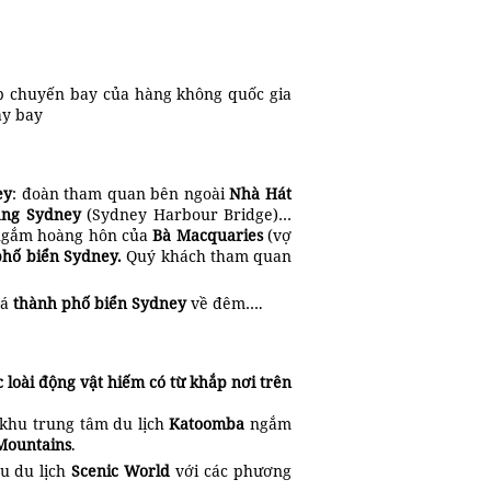
p chuyến bay của hàng không quốc gia
áy bay
ey
: đoàn tham quan bên ngoài
Nhà Hát
ảng Sydney
(Sydney Harbour Bridge)…
 ngắm hoàng hôn của
Bà Macquaries
(vợ
phố biển Sydney.
Quý khách tham quan
há
thành phố biển Sydney
về đêm….
loài động vật hiếm có từ khắp nơi trên
 khu trung tâm du lịch
Katoomba
ngắm
Mountains
.
hu du lịch
Scenic World
với các phương