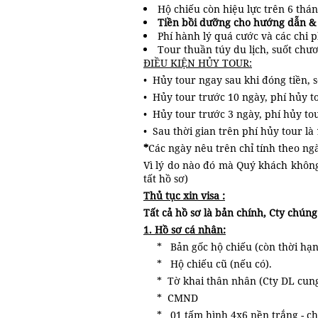
Hộ chiếu còn hiệu lực trên 6 thá
Tiền bồi dưỡng cho hướng dẫn & t
Phí hành lý quá cước và các chi 
Tour thuần túy du lịch, suốt chư
ĐIỀU KIỆN HỦY TOUR:
• Hủy tour ngay sau khi đóng tiền, s
• Hủy tour trước 10 ngày, phí hủy to
• Hủy tour trước 3 ngày, phí hủy tou
• Sau thời gian trên phí hủy tour là
*
Các ngày nêu trên chỉ tính theo ng
Vì lý do nào đó mà Quý khách không 
tất hồ sơ)
Thủ tục xin visa :
Tất cả hồ sơ là bản chính, Cty chúng
1. Hồ sơ cá nhân:
* Bản gốc hộ chiếu (còn thời hạn
* Hộ chiếu cũ (nếu có).
* Tờ khai thân nhân (Cty DL cun
* CMND
* 01 tấm hình 4x6 nền trắng - c