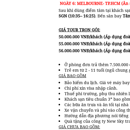
NGÀY 6: MELBOURNE- TP.HCM (Ăn 
Sau khi dùng điểm tâm tại khách sạ
SGN
(10:35– 16:25)
. Đến sân bay
Tân
GIÁ TOUR TRỌN GÓI:
50
.000.000 VNĐ/khách
(Áp dụng đoàn
55.000.000 VNĐ/khách
(Áp dụng đoà
56.000.000 VNĐ/khách (Áp dụng đoà
Ở phòng đơn trả thêm 7.500.000 
Trẻ em từ 2 - 11 tuổi (ngủ chung
GIÁ BAO GỒM
Bảo hiểm du lịch. Giá vé máy bay
Chi phí xin visa nhập cảnh.
Thuế phi trường, phụ thu nhiên l
Khách sạn tiêu chuẩn 3* bao gồm
Các bữa ăn trưa và ăn tối tại nh
Xe vận chuyển và phí vào cổng t
Hướng dẫn địa phương nói tiếng
Quà tặng của công ty New Sky tr
GIÁ CHƯA BAO GỒM: