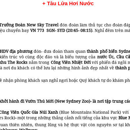
+ Tàu Lửa Hơi Nước
Trưởng Đoàn
New Sky Travel
đón đoàn làm thủ tục cho đoàn đá
iệu chuyến bay
VN 773
SGN- SYD (20:45- 08:15)
. Nghỉ đêm trên m
HDV địa phương
đón- đưa đoàn tham quan
thành phố biển Sydn
kiến trúc vô cùng độc đáo và là biểu tượng của
nước
Úc, Cầu C
khu
The Rocks
nằm trong
Công Viên Nhiệt Đới
với phiến đá ngồi
là nơi du khách có thể lưu lại những hình ảnh đẹp nhất về
thành 
về nhận phòng khách sạn nghỉ ngơi hoặc Quý khách tự do khám p
hởi hành đi Vườn Thú Mới (New Sydney Zoo)- là nơi tập trung các 
Công Viên Quốc Gia Núi Xanh
(Blue Mountains National Park) với
rs Rock)
-
một trong những thắng cảnh nổi tiếng của khu vực
Blue 
an thiên nhiên, thung lũng và hệ thực vật còn nguyên sơ tại k