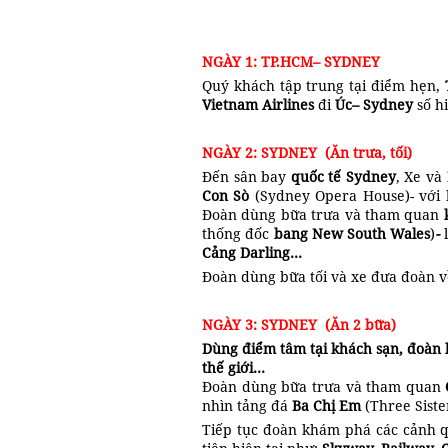
NGÀY 1: TP.HCM– SYDNEY
Quý khách tập trung tại điểm hẹn,
Vietnam Airlines
đi
Úc– Sydney
số h
NGÀY 2: SYDNEY
(Ăn trưa, tối)
Đến sân bay
quốc tế Sydney
, Xe và
Con Sò
(Sydney Opera House)- với 
Đoàn dùng bữa trưa và tham quan
thống đốc
bang
New South Wales
)
-
Cảng Darling…
Đoàn dùng bữa tối và xe đưa đoàn 
NGÀY 3: SYDNEY
(Ăn 2 bữa)
Dùng điểm tâm tại khách sạn, đoàn k
thế giới…
Đoàn dùng bữa trưa và tham quan
nhìn tảng đá
Ba Chị Em
(Three Siste
Tiếp tục đoàn khám phá các cảnh qu