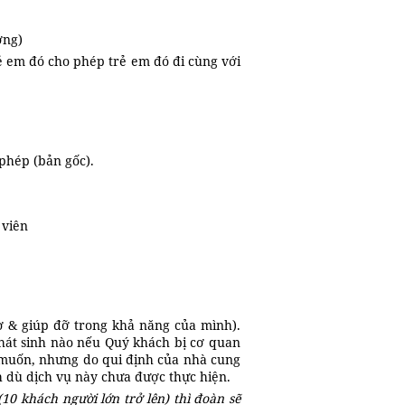
ơng)
ẻ em đó cho phép trẻ em đó đi cùng với
phép (bản gốc).
 viên
rợ & giúp đỡ trong khả năng của mình).
hát sinh nào nếu Quý khách bị cơ quan
g muốn, nhưng do qui định của nhà cung
ch dù dịch vụ này chưa được thực hiện.
0 khách người lớn trở lên) thì đoàn sẽ