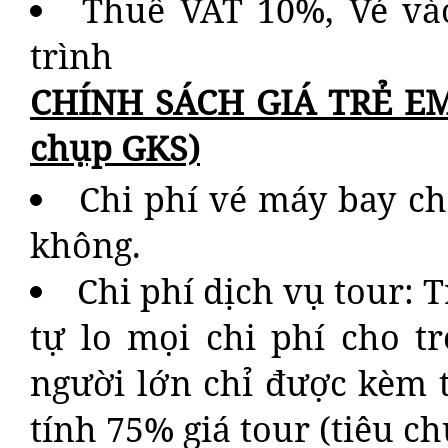
Thuế VAT 10%, Vé và
trình
CHÍNH SÁCH GIÁ TRẺ EM 
chụp GKS)
Chi phí vé máy bay ch
không.
Chi phí dịch vụ tour: 
tự lo mọi chi phí cho t
người lớn chỉ được kèm t
tính 75% giá tour (tiêu c