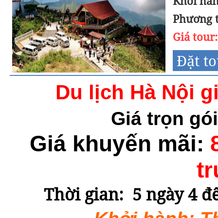
Khởi hàn
Phương t
Giá tour
Đặt t
Du lịch Hà Nội g
Giá trọn gói
Giá khuyến mãi:
t
Thời gian:
5 ngày 4 đê