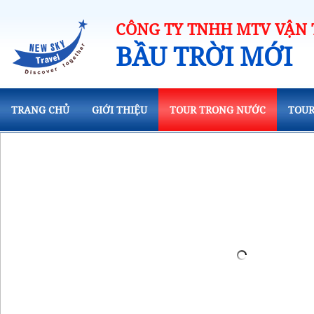
CÔNG TY TNHH MTV VẬN T
BẦU TRỜI MỚI
TRANG CHỦ
GIỚI THIỆU
TOUR TRONG NƯỚC
TOUR