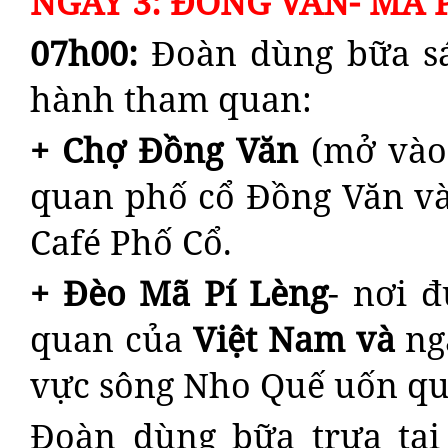
NGÀY 3: ĐỒNG VĂN- MÃ P
07h00:
Đoàn dùng bữa sá
hành tham quan:
+ Chợ Đồng Văn
(mở vào 
quan phố cổ Đồng Văn và
Café Phố Cổ.
+ Đèo
Mã P
í Lèng
- nơi 
quan của
Việt Nam
và
ng
vực sông Nho Quế uốn q
Đoàn dùng bữa trưa tạ