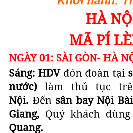
Khởi hành: Th
HÀ NỘ
MÃ PÍ L
NGÀY 01: SÀI GÒN- HÀ NỘ
Sáng: HDV
đón đoàn tại
s
nước)
làm thủ tục tr
Nội.
Đến
sân bay Nội Bà
Giang
,
Quý khách dùng
Quang
.