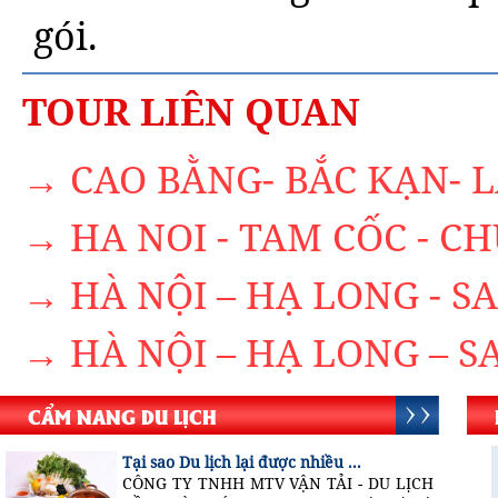
gói.
TOUR LIÊN QUAN
→ CAO BẰNG- BẮC KẠN- 
→ HA NOI - TAM CỐC - C
→ HÀ NỘI – HẠ LONG - S
→ HÀ NỘI – HẠ LONG – S
CẨM NANG DU LỊCH
Tại sao Du lịch lại được nhiều ...
CÔNG TY TNHH MTV VẬN TẢI - DU LỊCH