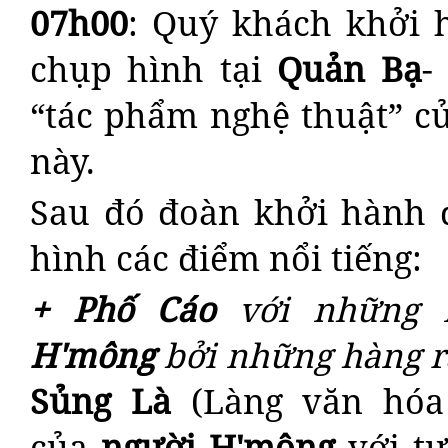
07h00
: Quý khách khởi 
chụp hình tại
Quản Bạ
-
“tác phẩm nghệ thuật” c
này.
Sau đó đoàn khởi hành 
hình các điểm nổi tiếng:
+ Phố Cáo
với những 
H'mông
bởi những hàng r
Sủng Là
(Làng văn hóa
của
người H'mông
với tư