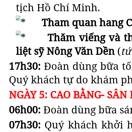
tịch Hồ Chí Minh.
Tham quan hang Cố
Thăm
viếng và 
liệt sỹ Nông Văn Dền
(
tứ
17h30:
Đoàn dùng bữa tối
Quý khách tự do khám p
NGÀY 5: CAO BẰNG- SÂN B
06h00:
Đoàn dùng bữa sán
07h30:
Quý khách khởi 