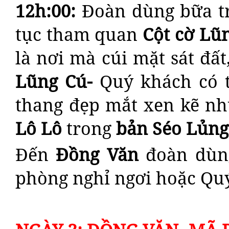
12h:00
:
Đoàn dùng bữa trư
tục tham quan
Cột cờ Lũ
là nơi mà cúi mặt sát đấ
Lũng Cú-
Quý khách có 
thang đẹp mắt xen kẽ n
Lô Lô
trong
bản Séo Lủng
Đến
Đồng Văn
đoàn dùng
phòng nghỉ ngơi hoặc Qu