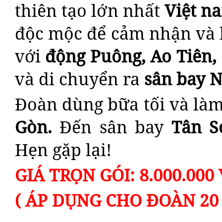
thiên tạo lớn nhất
Việt n
độc mộc để cảm nhận và 
với
động Puông, Ao Tiên,
và di chuyển ra
sân bay N
Đoàn dùng bữa tối và làm
Gòn.
Đến sân bay
Tân S
Hẹn gặp lại!
GIÁ TRỌN GÓI: 8.000.00
( ÁP DỤNG CHO ĐOÀN 20