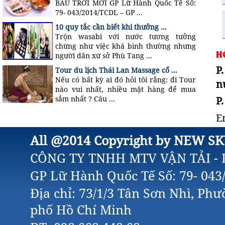
BẦU TRỜI MỚI GP Lữ Hành Quốc Tế Số:
79- 043/2014/TCDL – GP ...
10 quy tắc cần biết khi thưởng ...
Trộn wasabi với nước tương tưởng
chừng như việc khá bình thường nhưng
H
người dân xứ sở Phù Tang ...
P
Tour du lịch Thái Lan Massage cổ ...
Nếu có bất kỳ ai đó hỏi tôi rằng: đi Tour
n
nào vui nhất, nhiều mặt hàng để mua
P
sắm nhất ? Câu ...
E
All @2014 Copyright by NEW SK
CÔNG TY TNHH MTV VẬN TẢI - 
GP Lữ Hành Quốc Tế Số: 79- 04
Địa chỉ: 73/1/3 Tân Sơn Nhì, Ph
phố Hồ Chí Minh